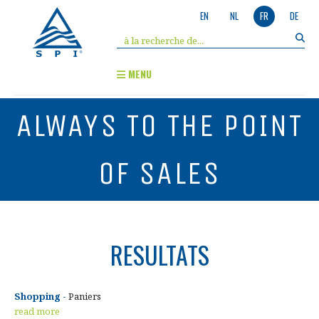
EN
NL
FR
DE
MENU
ALWAYS TO THE POINT
OF SALES
RESULTATS
Shopping -
Paniers
read more