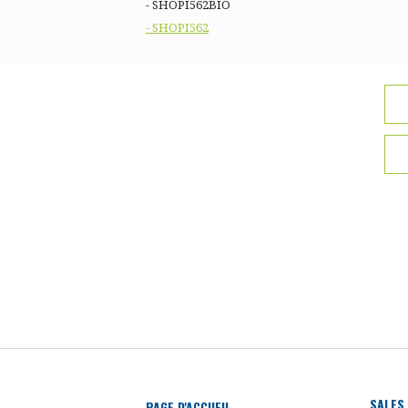
- SHOPI562BIO
- SHOPI562
SALES
PAGE D'ACCUEIL