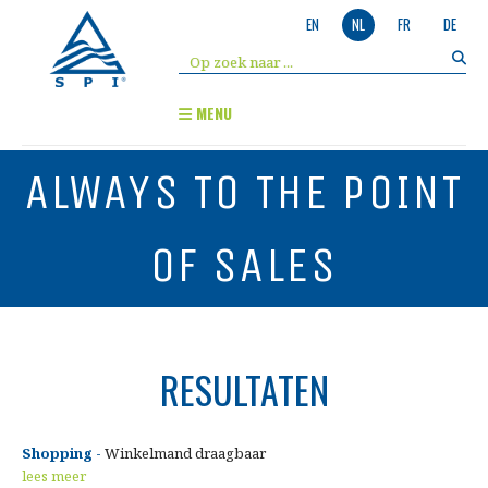
EN
NL
FR
DE
MENU
ALWAYS TO THE POINT
OF SALES
RESULTATEN
Shopping -
Winkelmand draagbaar
lees meer