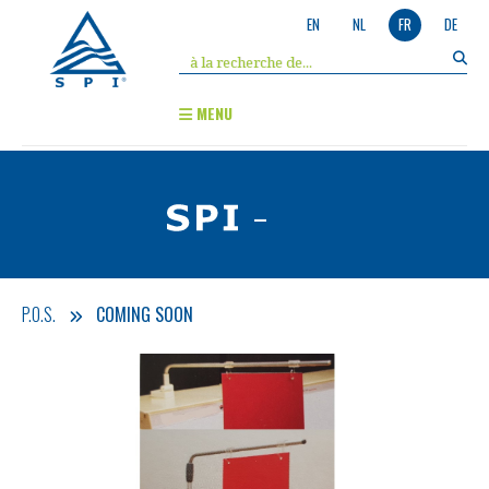
EN
NL
FR
DE
MENU
-
P.O.S.
COMING SOON