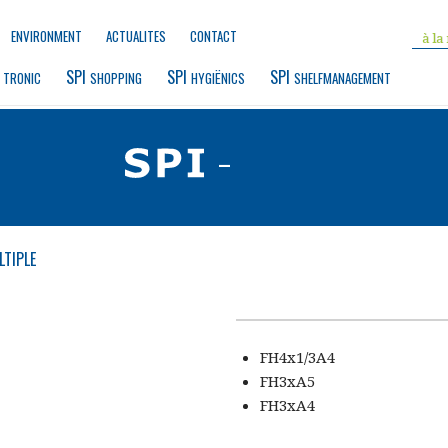
ENVIRONMENT
ACTUALITES
CONTACT
 
SPI 
SPI 
SPI 
TRONIC
SHOPPING
HYGIËNICS
SHELFMANAGEMENT
-
TIPLE
FH4x1/3A4
FH3xA5
FH3xA4