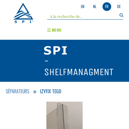
EN
NL
FR
DE
MENU
-
SHELFMANAGMENT
SÉPARATEURS
IZYFIX TEGO