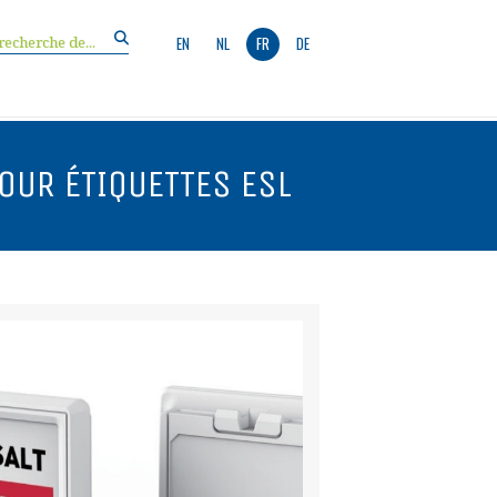
EN
NL
FR
DE
OUR ÉTIQUETTES ESL