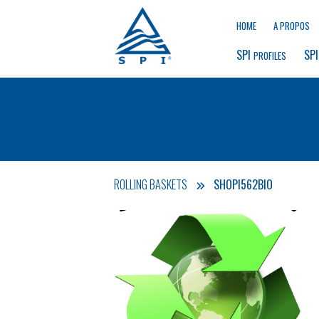
HOME
A PROPOS
SPI 
SPI
PROFILES
ROLLING BASKETS
SHOPI562BIO