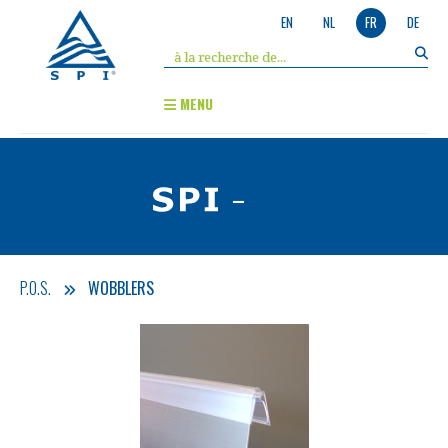
EN
NL
FR
DE
MENU
-
P.O.S.
WOBBLERS