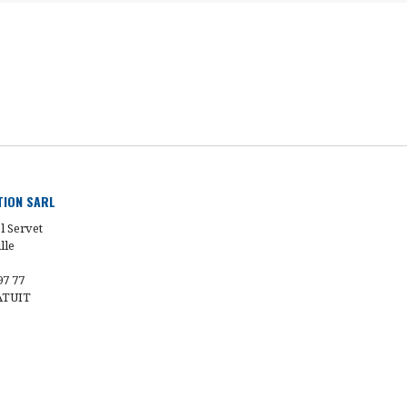
UTION SARL
l Servet
lle
97 77
ATUIT