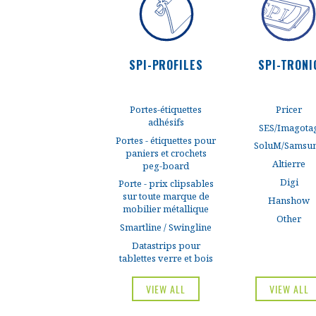
SPI-PROFILES
SPI-TRONI
Discover now
Discover no
Portes-étiquettes
Pricer
adhésifs
SES/Imagota
Portes - étiquettes pour
SoluM/Samsu
paniers et crochets
Altierre
peg-board
Digi
Porte - prix clipsables
sur toute marque de
Hanshow
mobilier métallique
Other
Smartline / Swingline
Datastrips pour
tablettes verre et bois
VIEW ALL
VIEW ALL