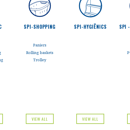
C
SPI-SHOPPING
SPI-HYGIËNICS
SPI 
w
Discover now
Discover now
Paniers
g
Rolling baskets
P
ng
Trolley
VIEW ALL
VIEW ALL