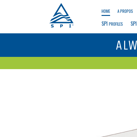
HOME
A PROPOS
SPI 
SPI
PROFILES
ALW