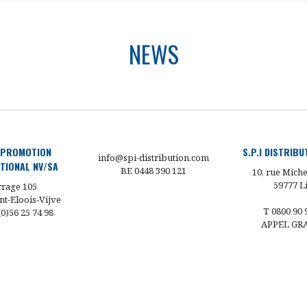
NEWS
 PROMOTION
S.P.I DISTRIB
info@spi-distribution.com
TIONAL NV/SA
BE 0448 390 121
10, rue Miche
59777 Li
rage 105
nt-Eloois-Vijve
T 0800 90 
 (0)56 25 74 98
APPEL GR