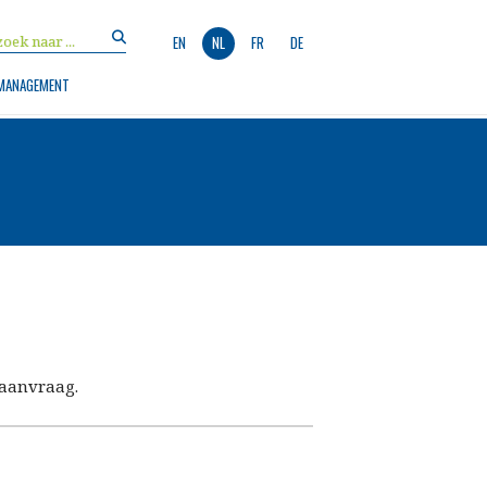
EN
NL
FR
DE
MANAGEMENT
 aanvraag.