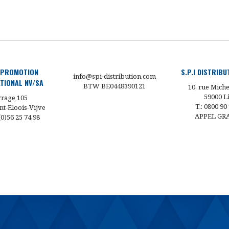
 PROMOTION
S.P.I DISTRIB
info@spi-distribution.com
TIONAL NV/SA
BTW BE0448390121
10, rue Miche
59000 Li
rage 105
T.: 0800 90
nt-Eloois-Vijve
APPEL GR
 (0)56 25 74 98