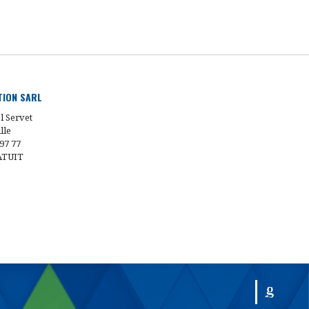
UTION SARL
l Servet
lle
 97 77
ATUIT