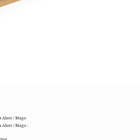
a Alser / Mago
a Alser / Mago :
wing