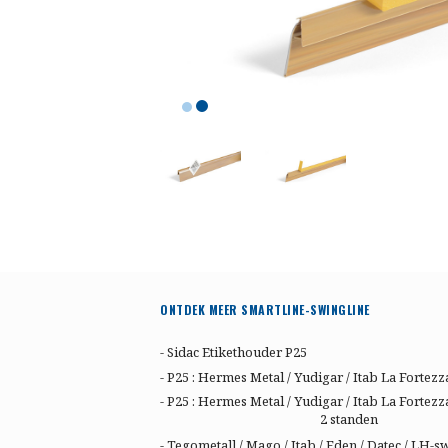
ONTDEK MEER SMARTLINE-SWINGLINE
- Sidac Etikethouder P25
- P25 : Hermes Metal / Yudigar / Itab La Fortezz
- P25 : Hermes Metal / Yudigar / Itab La Fortezz
2 standen
- Tegometall / Mago / Itab / Eden / Datec / LH-s