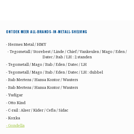
ONTDEK MEER ALL-BRANDS-IN-METALL-SHELVING
- Hermes Metal / HMY
- Tegometall / Storebest / Linde / Chief / Vankeulen / Mago / Eden /
Datec / Itab / LH : 2 standen
- Tegometall / Mago / Itab / Eden / Datec / LH
- Tegometall / Mago / Itab / Eden / Datec / LH : dubbel
- Itab Mertens / Hansa Kontor / Wauters
- Itab Mertens / Hansa Kontor / Wauters
- Yudigar
- Otto Kind
- C-rail : Alser / Kider / Cefla / Sidac
- Koxka
- Gondella