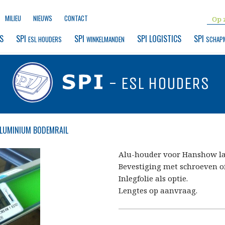
MILIEU
NIEUWS
CONTACT
S
SPI 
SPI 
SPI LOGISTICS
SPI 
ESL HOUDERS
WINKELMANDEN
SCHAP
- ESL HOUDERS
LUMINIUM BODEMRAIL
Alu-houder voor Hanshow lab
Bevestiging met schroeven of
Inlegfolie als optie.
Lengtes op aanvraag.