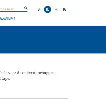
EN
NL
FR
DE
MANAGEMENT
els voor de onderste schappen.
 tape.