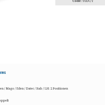
Code:
YUDC/T
VING
en / Mago / Eden / Datec / Itab / LH: 2 Positionen
doppelt