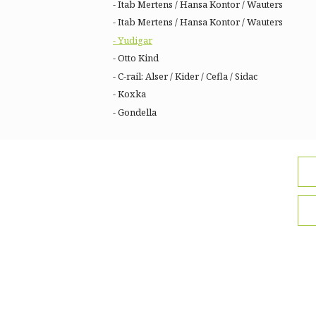
- Itab Mertens / Hansa Kontor / Wauters
- Itab Mertens / Hansa Kontor / Wauters
- Yudigar
- Otto Kind
- C-rail: Alser / Kider / Cefla / Sidac
- Koxka
- Gondella