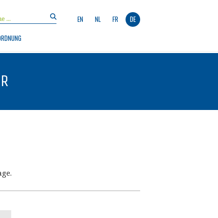
EN
NL
FR
DE
ORDNUNG
ER
age.