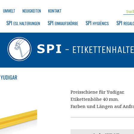
UMWELT
NEUIGKEITEN
KONTAKT
SPI 
SPI 
SPI 
SPI 
ESL HALTERUNGEN
EINKAUFSKÖRBE
HYGIËNICS
REGAL
- ETIKETTENHALT
YUDIGAR
Preisschiene für Yudigar.
Etikettenhöhe 40 mm.
Farben und Längen auf Anfr