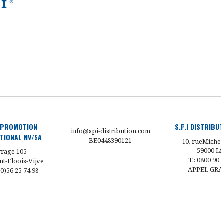
 PROMOTION
S.P.I DISTRIB
info@spi-distribution.com
TIONAL NV/SA
BE0448390121
10, rueMiche
59000 Li
rage 105
T.: 0800 90
nt-Eloois-Vijve
APPEL GR
 (0)56 25 74 98