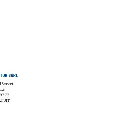
UTION SARL
l Servet
lle
 97 77
ATUIT