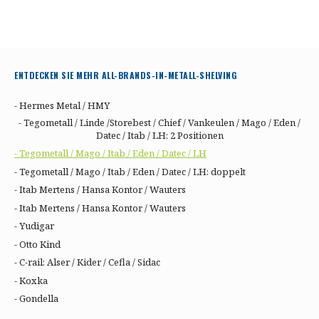
ENTDECKEN SIE MEHR ALL-BRANDS-IN-METALL-SHELVING
- Hermes Metal / HMY
- Tegometall / Linde /Storebest / Chief / Vankeulen / Mago / Eden /
Datec / Itab / LH: 2 Positionen
- Tegometall / Mago / Itab / Eden / Datec / LH
- Tegometall / Mago / Itab / Eden / Datec / LH: doppelt
- Itab Mertens / Hansa Kontor / Wauters
- Itab Mertens / Hansa Kontor / Wauters
- Yudigar
- Otto Kind
- C-rail: Alser / Kider / Cefla / Sidac
- Koxka
- Gondella