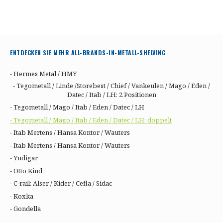
ENTDECKEN SIE MEHR ALL-BRANDS-IN-METALL-SHELVING
- Hermes Metal / HMY
- Tegometall / Linde /Storebest / Chief / Vankeulen / Mago / Eden /
Datec / Itab / LH: 2 Positionen
- Tegometall / Mago / Itab / Eden / Datec / LH
- Tegometall / Mago / Itab / Eden / Datec / LH: doppelt
- Itab Mertens / Hansa Kontor / Wauters
- Itab Mertens / Hansa Kontor / Wauters
- Yudigar
- Otto Kind
- C-rail: Alser / Kider / Cefla / Sidac
- Koxka
- Gondella