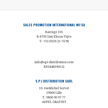
SALES PROMOTION INTERNATIONAL NV/SA
Barrage 105
B-8793 Sint-Eloois-Vijve
T.: +32 (0)56 25 74 98
info@spi-distribution.com
BE0448390121
S.P.I DISTRIBUTION SARL
10, rueMichel Servet
59000 Lille
T.: 0800 90 97 77
APPEL GRATUIT