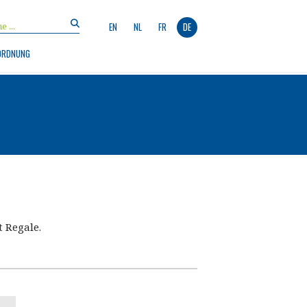
EN
NL
FR
DE
ORDNUNG
t Regale.