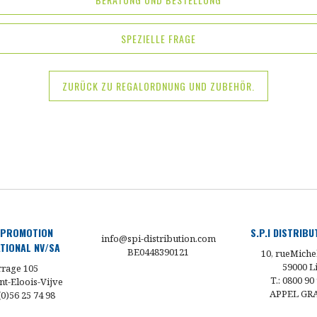
SPEZIELLE FRAGE
ZURÜCK ZU REGALORDNUNG UND ZUBEHÖR.
 PROMOTION
S.P.I DISTRIB
info@spi-distribution.com
TIONAL NV/SA
BE0448390121
10, rueMiche
59000 Li
rage 105
T.: 0800 90
nt-Eloois-Vijve
APPEL GR
 (0)56 25 74 98