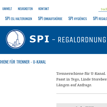
UMWELT
NEUIGKEITEN
KONTAKT
SPI 
SPI 
SPI 
SPI 
ESL HALTERUNGEN
EINKAUFSKÖRBE
HYGIËNICS
REGAL
- REGALORDNUNG
HIENE FÜR TRENNER - U-KANAL
Trennerschiene für U-Kanal.
Passt in Tego, Linde Storebes
Längen auf Anfrage.