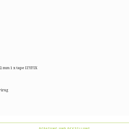
2 mm 1 x tape IZYFIX
virug
BERATUNG UND BESTELLUNG