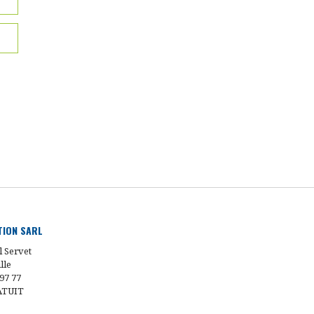
UTION SARL
l Servet
lle
 97 77
ATUIT