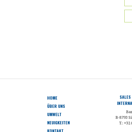
SALES
HOME
INTERNA
ÜBER UNS
Bar
UMWELT
B-8793 Si
NEUIGKEITEN
T.: +32
KONTAKT