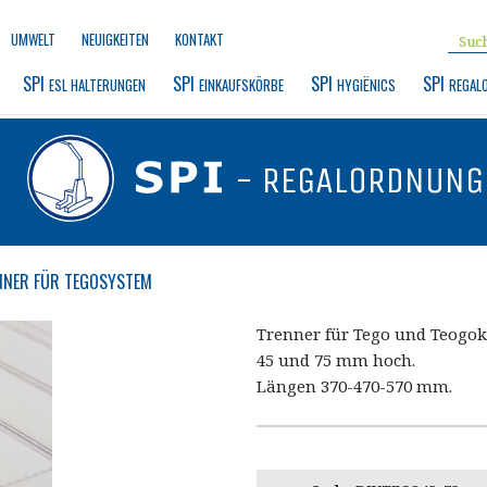
UMWELT
NEUIGKEITEN
KONTAKT
SPI 
SPI 
SPI 
SPI 
ESL HALTERUNGEN
EINKAUFSKÖRBE
HYGIËNICS
REGAL
- REGALORDNUNG
NER FÜR TEGOSYSTEM
Trenner für Tego und Teogok
45 und 75 mm hoch.
Längen 370-470-570 mm.