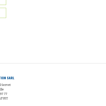
UTION SARL
l Servet
lle
 97 77
ATUIT