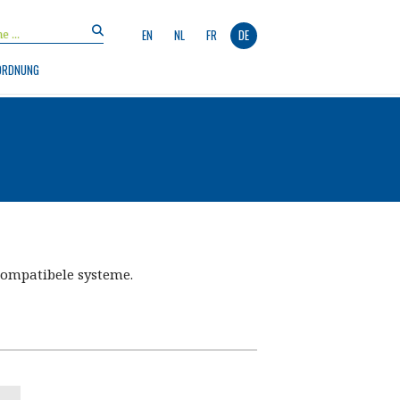
EN
NL
FR
DE
ORDNUNG
ompatibele systeme.