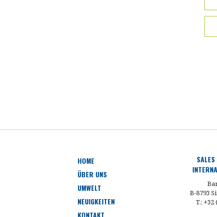
SALES
HOME
INTERNA
ÜBER UNS
Bar
UMWELT
B-8793 Si
NEUIGKEITEN
T.: +32
KONTAKT