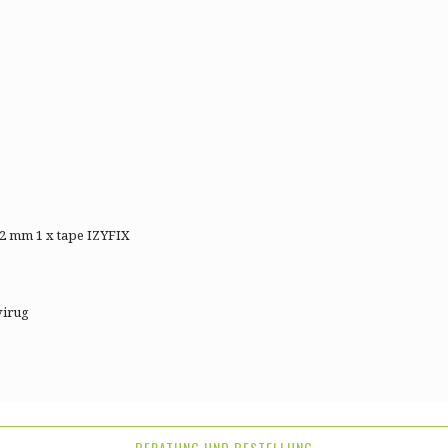
2 mm 1 x tape IZYFIX
virug
BERATUNG UND BESTELLUNG