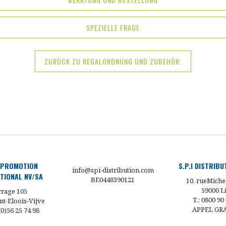
SPEZIELLE FRAGE
ZURÜCK ZU REGALORDNUNG UND ZUBEHÖR.
 PROMOTION
S.P.I DISTRIB
info@spi-distribution.com
TIONAL NV/SA
BE0448390121
10, rueMiche
59000 Li
rage 105
T.: 0800 90
nt-Eloois-Vijve
APPEL GR
 (0)56 25 74 98