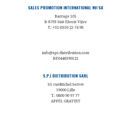
SALES PROMOTION INTERNATIONAL NV/SA
Barrage 105
B-8793 Sint-Eloois-Vijve
T.: +32 (0)56 25 74 98
info@spi-distribution.com
BE0448390121
S.P.I DISTRIBUTION SARL
10, rueMichel Servet
59000 Lille
T.: 0800 90 97 77
APPEL GRATUIT