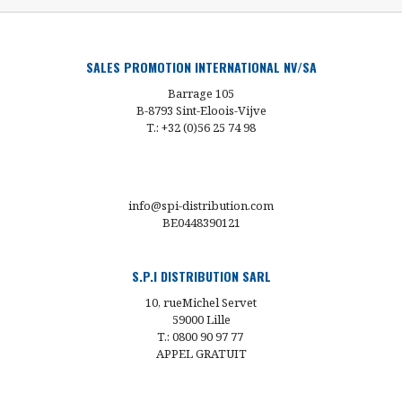
SALES PROMOTION INTERNATIONAL NV/SA
Barrage 105
B-8793 Sint-Eloois-Vijve
T.: +32 (0)56 25 74 98
info@spi-distribution.com
BE0448390121
S.P.I DISTRIBUTION SARL
10, rueMichel Servet
59000 Lille
T.: 0800 90 97 77
APPEL GRATUIT