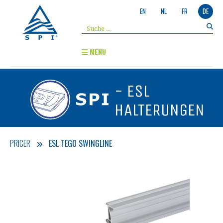
EN
NL
FR
DE
MENU
- ESL
HALTERUNGEN
PRICER
ESL TEGO SWINGLINE